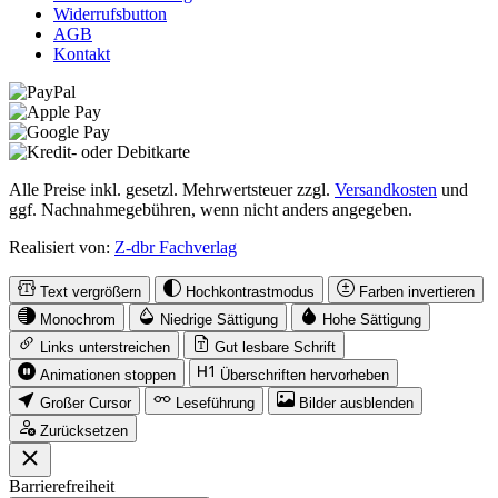
Widerrufsbutton
AGB
Kontakt
Alle Preise inkl. gesetzl. Mehrwertsteuer zzgl.
Versandkosten
und
ggf. Nachnahmegebühren, wenn nicht anders angegeben.
Realisiert von:
Z-dbr Fachverlag
Text vergrößern
Hochkontrastmodus
Farben invertieren
Monochrom
Niedrige Sättigung
Hohe Sättigung
Links unterstreichen
Gut lesbare Schrift
Animationen stoppen
Überschriften hervorheben
Großer Cursor
Leseführung
Bilder ausblenden
Zurücksetzen
Barrierefreiheit