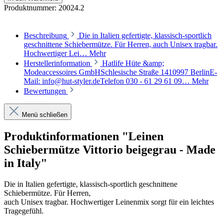
Produktnummer:
20024.2
Beschreibung
Die in Italien gefertigte, klassisch-sportlich
geschnittene Schiebermütze. Für Herren, auch Unisex tragbar.
Hochwertiger Lei…
Mehr
Herstellerinformation
Hatlife Hüte &amp;
Modeaccessoires GmbHSchlesische Straße 1410997 BerlinE-
Mail: info@hut-styler.deTelefon 030 - 61 29 61 09…
Mehr
Bewertungen
Menü schließen
Produktinformationen "Leinen
Schiebermütze Vittorio beigegrau - Made
in Italy"
Die in Italien gefertigte, klassisch-sportlich geschnittene
Schiebermütze. Für Herren,
auch Unisex tragbar. Hochwertiger Leinenmix sorgt für ein leichtes
Tragegefühl.