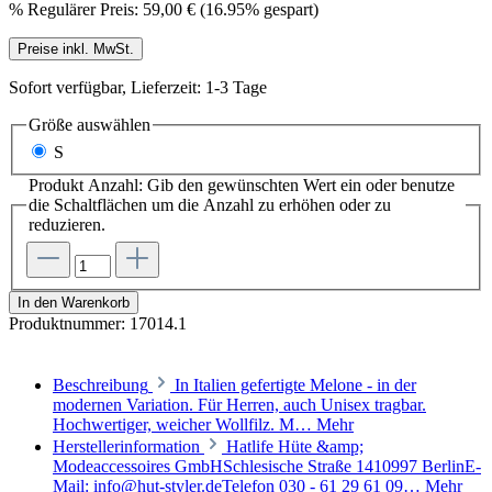
%
Regulärer Preis:
59,00 €
(16.95% gespart)
Preise inkl. MwSt.
Sofort verfügbar, Lieferzeit: 1-3 Tage
Größe
auswählen
S
Produkt Anzahl: Gib den gewünschten Wert ein oder benutze
die Schaltflächen um die Anzahl zu erhöhen oder zu
reduzieren.
In den Warenkorb
Produktnummer:
17014.1
Beschreibung
In Italien gefertigte Melone - in der
modernen Variation. Für Herren, auch Unisex tragbar.
Hochwertiger, weicher Wollfilz. M…
Mehr
Herstellerinformation
Hatlife Hüte &amp;
Modeaccessoires GmbHSchlesische Straße 1410997 BerlinE-
Mail: info@hut-styler.deTelefon 030 - 61 29 61 09…
Mehr