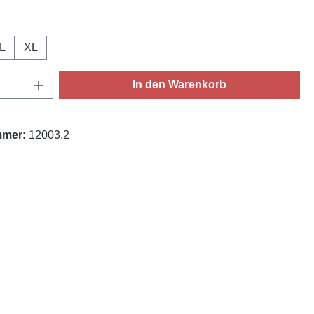
ählen
L
XL
Anzahl: Gib den gewünschten Wert ein oder
In den Warenkorb
mmer:
12003.2