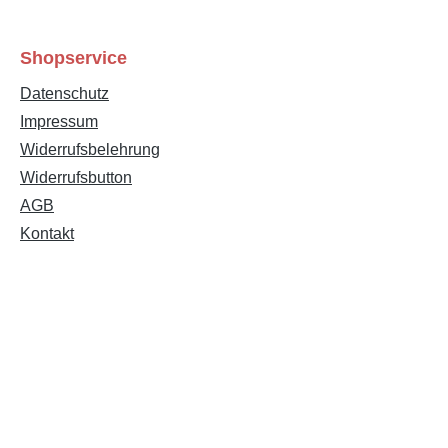
Shopservice
Datenschutz
Impressum
Widerrufsbelehrung
Widerrufsbutton
Text vergrößern
Hochkontrastmodus
AGB
Kontakt
Farben invertieren
Monochrom
Niedrige Sättigung
Hohe Sättigung
Links unterstreichen
Gut lesbare Schrift