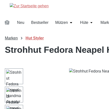
m Hauptinhalt springen
Zur Suche springen
Zur Hauptnavigation springen
Neu
Bestseller
Mützen
Hüte
Mark
Öffne oder Schließe d
Öffne oder
Marken
Hut Styler
Strohhut Fedora Neapel
Bildergalerie überspringen