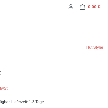
0,00 €
Ware
Hut Styler
eis:
€
MwSt.
ügbar, Lieferzeit: 1-3 Tage