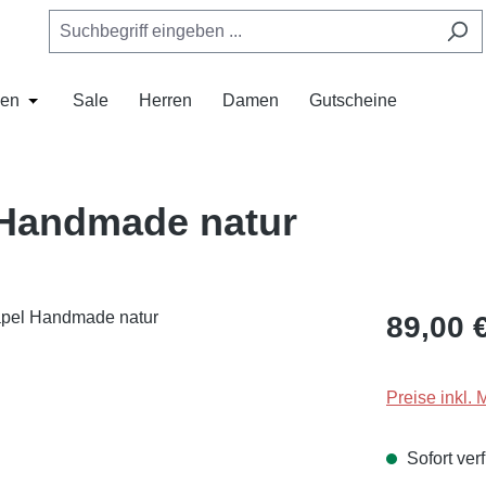
en
Sale
Herren
Damen
Gutscheine
as Dropdown der Kategorie Mützen
 Schließe das Dropdown der Kategorie Hüte
Öffne oder Schließe das Dropdown der Kategorie Marken
 Handmade natur
Regulärer Pr
89,00 
Preise inkl. 
Sofort verf