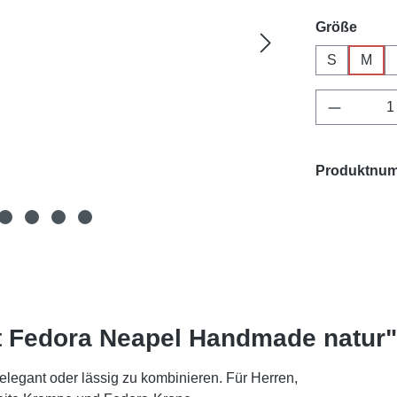
ausw
Größe
S
M
Produkt 
Produktnu
t Fedora Neapel Handmade natur"
 elegant oder lässig zu kombinieren. Für Herren,