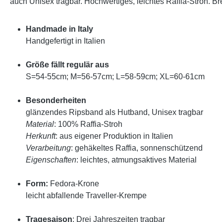
auch Unisex tragbar. Hochwertiges, leichtes Raffia-Stroh. 
Handmade in Italy
Handgefertigt in Italien
Größe fällt regulär aus
S=54-55cm; M=56-57cm; L=58-59cm; XL=60-61cm
Besonderheiten
glänzendes Ripsband als Hutband, Unisex tragbar
Material
: 100% Raffia-Stroh
Herkunft
: aus eigener Produktion in Italien
Verarbeitung
: gehäkeltes Raffia, sonnenschützend
Eigenschaften
: leichtes, atmungsaktives Material
Form:
Fedora-Krone
leicht abfallende Traveller-Krempe
Tragesaison
: Drei Jahreszeiten tragbar