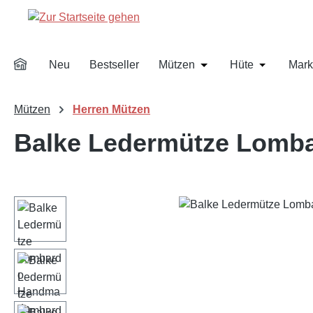
m Hauptinhalt springen
Zur Suche springen
Zur Hauptnavigation springen
Neu
Bestseller
Mützen
Hüte
Mark
Öffne oder Schließe d
Öffne oder
Mützen
Herren Mützen
Balke Ledermütze Lomb
Bildergalerie überspringen