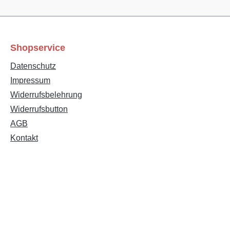
Shopservice
Datenschutz
Impressum
Widerrufsbelehrung
Widerrufsbutton
Text vergrößern
Hochkontrastmodus
AGB
Kontakt
Farben invertieren
Monochrom
Niedrige Sättigung
Hohe Sättigung