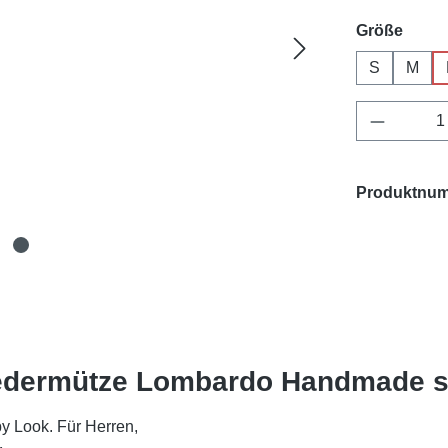
ausw
Größe
S
M
Produkt 
Produktnu
Ledermütze Lombardo Handmade 
by Look. Für Herren,