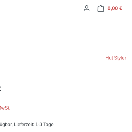
0,00 €
Ware
Hut Styler
eis:
€
MwSt.
ügbar, Lieferzeit: 1-3 Tage