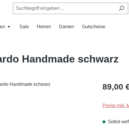
en
Sale
Herren
Damen
Gutscheine
as Dropdown der Kategorie Mützen
 Schließe das Dropdown der Kategorie Hüte
Öffne oder Schließe das Dropdown der Kategorie Marken
ardo Handmade schwarz
Regulärer Pr
89,00 
Preise inkl. 
Sofort verf