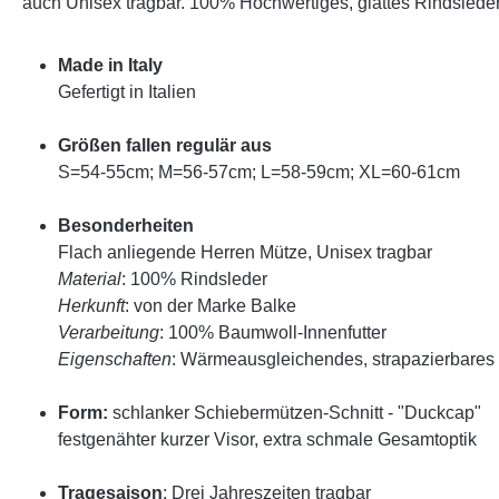
auch Unisex tragbar. 100% Hochwertiges, glattes Rindsleder
Made in Italy
Gefertigt in Italien
Größen fallen regulär aus
S=54-55cm; M=56-57cm; L=58-59cm; XL=60-61cm
Besonderheiten
Flach anliegende Herren Mütze, Unisex tragbar
Material
: 100% Rindsleder
Herkunft
: von der Marke Balke
Verarbeitung
: 100% Baumwoll-Innenfutter
Eigenschaften
: Wärmeausgleichendes, strapazierbares 
Form:
schlanker Schiebermützen-Schnitt - "Duckcap"
festgenähter kurzer Visor, extra schmale Gesamtoptik
Tragesaison
: Drei Jahreszeiten tragbar