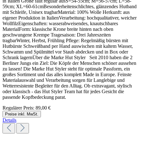
in Italien Größe fällt regulär ausS=54-55cm; M=56-57cm; L=58-
59cm; XL=60-61cmBesonderheitenschlichtes, glänzendes Hutband
mit Schleife, Unisex tragbarMaterial: 100% Wolle Herkunft: aus
eigener Produktion in ItalienVerarbeitung: hochqualitativer, weicher
WollfilzEigenschaften: wasserabweisendes, knautschbares
MaterialForm: klassische Krone breite hinten nach oben
geschwungene Krempe Tragesaison: Drei Jahreszeiten
tragbarWinter, Herbst, Frühling Pflege: Regelmäßig bürsten mit
Hutbürste Schweißband per Hand auswischen mit kaltem Wasser,
Schwamm und Spülmittel vor Staub abdecken und in Box oder
Schrank lagernÜber die Marke Hut Styler Seit 2010 haben die 2
Berliner Jungs ein Ziel: Die Köpfe der Menschen schöner aussehen
zu lassen! Die Marke Hut Styler steht für optimale Passform, ein
großes Sortiment und das alles komplett Made in Europe. Feinste
Materialauswahl und Verarbeitung sorgen für Langlebige und
Wetterresistente Begleiter für den Alltag. Ob extravagant, stylisch
oder klassisch - das Hut Styler Team hat für jedes Gesicht die
passende Kopfbedeckung parat.
Regulärer Preis:
89,00 €
Preise inkl. MwSt.
Details