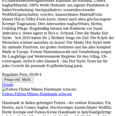
61cmBesonderheitenglänzendes Ripsband als Hutband, Unisex
tragbarMaterial: 100% Wolle Herkunft: aus eigener Produktion in
ItalienVerarbeitung: hochqualitativer, wasserabweisender
WollfilzEigenschaften: weiches, knautschbares MaterialForm:
kleiner Hut in Trilby-Form kurze, hinten nach oben geschwungene
Krempe Tragesaison: Drei Jahreszeiten tragbarWinter, Herbst,
Frühling Pflege: Regelmäßig bürsten mit Hutbürste vor Staub
abdecken u. innen lagern in Box o. Schrank Über die Marke Hut
Styler Seit 2010 haben die 2 Berliner Jungs ein Ziel: Die Köpfe der
Menschen schöner aussehen zu lassen! Die Marke Hut Styler steht
für optimale Passform, ein großes Sortiment und das alles komplett
Made in Europe. Feinste Materialauswahl und Verarbeitung sorgen
für Langlebige und Wetterresistente Begleiter für den Alltag. Ob
extravagant, stylisch oder klassisch - das Hut Styler Team hat für
jedes Gesicht die passende Kopfbedeckung parat.
Regulärer Preis:
69,00 €
Preise inkl. MwSt.
Details
Fedora Filzhut Milano Handmade schwarz
Handmade in Italien gefertigter Fedora - der zeitlose Klassiker. Für
Herren, auch Unisex tragbar. Hochwertiger, knautschbarer Wollfilz.
Breite Krempe und Fedora Krone.Handmade in ItalyHandgefertigt