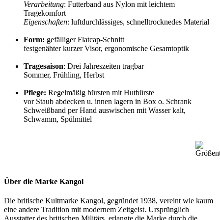
Verarbeitung
: Futterband aus Nylon mit leichtem
Tragekomfort
Eigenschaften
: luftdurchlässiges, schnelltrocknedes Material
Form:
gefälliger Flatcap-Schnitt
festgenähter kurzer Visor, ergonomische Gesamtoptik
Tragesaison
: Drei Jahreszeiten tragbar
Sommer, Frühling, Herbst
Pflege:
Regelmäßig bürsten mit Hutbürste
vor Staub abdecken u. innen lagern in Box o. Schrank
Schweißband per Hand auswischen mit Wasser kalt,
Schwamm, Spülmittel
Über die Marke Kangol
Die britische Kultmarke Kangol, gegründet 1938, vereint wie kaum
eine andere Tradition mit modernem Zeitgeist. Ursprünglich
Ausstatter des britischen Militärs, erlangte die Marke durch die