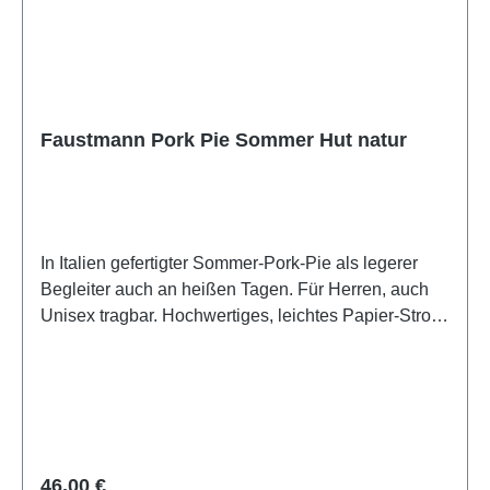
Generation geführt und vereint meisterhafte
Handwerkskunst mit modernem Lifestyle. Unter dem
Motto „Hats for life“ bietet Faustmann ein vielseitiges
Sortiment.
Faustmann Pork Pie Sommer Hut natur
In Italien gefertigter Sommer-Pork-Pie als legerer
Begleiter auch an heißen Tagen. Für Herren, auch
Unisex tragbar. Hochwertiges, leichtes Papier-Stroh.
Klassischer Pork-Pie.Made in ItalyGefertigt in
Italien Größe fällt regulär ausS=54-55cm; M=56-
57cm; L=58-59cm; XL=60-
61cmBesonderheitengestreiftes Ripsband als
Hutband, Unisex tragbarMaterial: 100% Paiper-Stroh
Herkunft: von der deutschen Marke
Regulärer Preis:
46,00 €