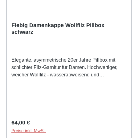
extravagant, stylisch oder klassisch - das Hut Styler
Team hat für jedes Gesicht die passende
Kopfbedeckung parat.
Fiebig Damenkappe Wollfilz Pillbox
schwarz
Elegante, asymmetrische 20er Jahre Pillbox mit
schlichter Filz-Garnitur für Damen. Hochwertiger,
weicher Wollfilz - wasserabweisend und
atmungsaktiv.Made in ItalyGefertigt in Italien Größe
fällt regulär ausEinheitsgröße - elastisches
SchweißbandBesonderheitenFemininer Pillbox-Hut
mit Doppelschleife und RiegelMaterial: 100% Wolle
Herkunft: von der deutschen Marke
FiebigVerarbeitung: hochqualitativer, leichter
Regulärer Preis:
64,00 €
WollfilzEigenschaften: wasserabweisendes,
Preise inkl. MwSt.
wärmendes MaterialForm: runde Form, kleine