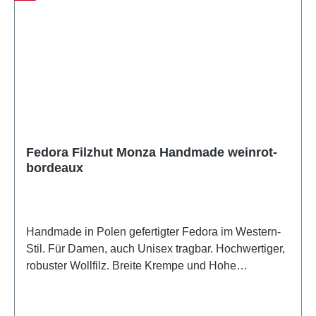
lassen! Die Marke Hut Styler steht für optimale
Passform, ein großes Sortiment und das alles
komplett Made in Europe. Feinste Materialauswahl
und Verarbeitung sorgen für Langlebige und
Wetterresistente Begleiter für den Alltag. Ob
extravagant, stylisch oder klassisch - das Hut Styler
Team hat für jedes Gesicht die passende
Kopfbedeckung parat.
Fedora Filzhut Monza Handmade weinrot-
bordeaux
Handmade in Polen gefertigter Fedora im Western-
Stil. Für Damen, auch Unisex tragbar. Hochwertiger,
robuster Wollfilz. Breite Krempe und Hohe
Krone.Handmade in PolandHandgefertigt in
Polen Größe fällt regulär ausS=54-55cm; M=56-