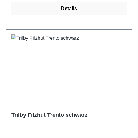
Damenkappe ohne Krempe Tragesaison: Vier
Details
Jahreszeiten tragbarWinter, Herbst, Frühling,
Sommer Pflege: Regelmäßig bürsten mit Hutbürste
vor Staub abdecken u. innen lagern in Box o.
Schrank Über die Marke Fiebig Das 1903
gegründete Familienunternehmen Fiebig aus
Iserlohn ist ein Spezialist für hochwertige
Kopfbedeckungen und Accessoires. Die Marke
vereint über 120 Jahre Handwerkstradition mit
modernem Design. Das breite Sortiment für Damen,
Herren und Kinder umfasst Hüte, Mützen und
Schals, die durch Materialqualität und ein faires
Preis-Leistungs-Verhältnis überzeugen. Fiebig steht
heute für zeitlose Eleganz und modische Vielfalt.
Trilby Filzhut Trento schwarz