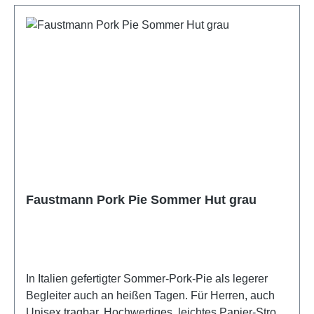
lagern in Box o. Schrank Über die Marke Hut
Styler Seit 2010 haben die 2 Berliner Jungs ein
Ziel: Die Köpfe der Menschen schöner aussehen zu
lassen! Die Marke Hut Styler steht für optimale
Passform, ein großes Sortiment und das alles
komplett Made in Europe. Feinste Materialauswahl
und Verarbeitung sorgen für Langlebige und
Wetterresistente Begleiter für den Alltag. Ob
extravagant, stylisch oder klassisch - das Hut Styler
Team hat für jedes Gesicht die passende
Kopfbedeckung parat.
Faustmann Pork Pie Sommer Hut grau
In Italien gefertigter Sommer-Pork-Pie als legerer
Begleiter auch an heißen Tagen. Für Herren, auch
Unisex tragbar. Hochwertiges, leichtes Papier-Stroh.