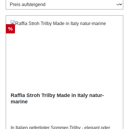
Rabatt
%
Raffia Stroh Trilby Made in Italy natur-
marine
In Italien gefertigter Sommer-Trilby - elegant oder