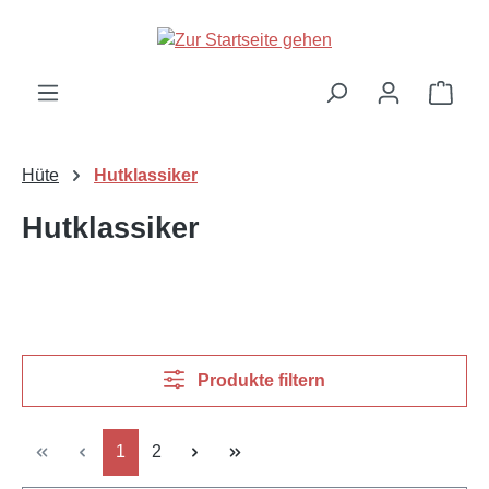
Zum Hauptinhalt springen
Ware
Hüte
Hutklassiker
Hutklassiker
Produkte filtern
Seite
Seite
1
2