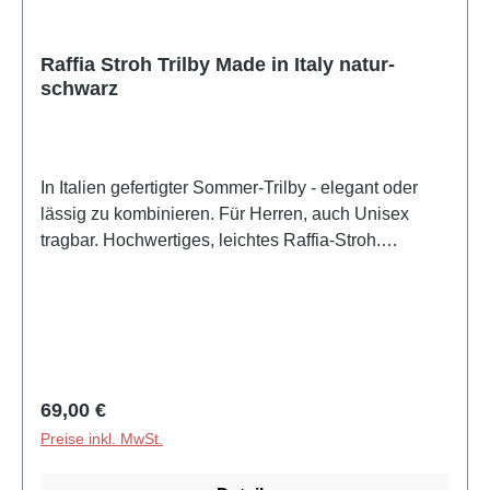
Langlebige und Wetterresistente Begleiter für den
Alltag. Ob extravagant, stylisch oder klassisch - das
Hut Styler Team hat für jedes Gesicht die passende
Raffia Stroh Trilby Made in Italy natur-
schwarz
Kopfbedeckung parat.
In Italien gefertigter Sommer-Trilby - elegant oder
lässig zu kombinieren. Für Herren, auch Unisex
tragbar. Hochwertiges, leichtes Raffia-Stroh.
Klassischer Trilby. Made in ItalyGefertigt in
Italien Größe fällt regulär ausS=54-55cm; M=56-
57cm; L=58-59cm; XL=60-
61cmBesonderheitenglänzendes Ripsband als
Hutband, Unisex tragbarMaterial: 100% Raffia-Stroh
Herkunft: aus eigener Produktion in
Regulärer Preis:
69,00 €
ItalienVerarbeitung: gehäkeltes Raffia,
Preise inkl. MwSt.
sonnenschützendEigenschaften: leichtes,
atmungsaktives MaterialForm: kleiner Sommerhut in