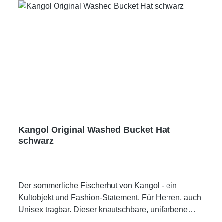
Styler Seit 2010 haben die 2 Berliner Jungs ein
Ziel: Die Köpfe der Menschen schöner aussehen zu
lassen! Die Marke Hut Styler steht für optimale
Passform, ein großes Sortiment und das alles
komplett Made in Europe. Feinste Materialauswahl
und Verarbeitung sorgen für Langlebige und
Wetterresistente Begleiter für den Alltag. Ob
extravagant, stylisch oder klassisch - das Hut Styler
Team hat für jedes Gesicht die passende
Kopfbedeckung parat.
Kangol Original Washed Bucket Hat
schwarz
Der sommerliche Fischerhut von Kangol - ein
Kultobjekt und Fashion-Statement. Für Herren, auch
Unisex tragbar. Dieser knautschbare, unifarbene
Bucket-Hat aus leichtem & strapazierfähigem