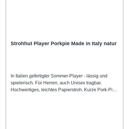
modernem Design. Das breite Sortiment für Damen,
Herren und Kinder umfasst Hüte, Mützen und
Schals, die durch Materialqualität und ein faires
Preis-Leistungs-Verhältnis überzeugen. Fiebig steht
heute für zeitlose Eleganz und modische Vielfalt.
Strohhut Player Porkpie Made in Italy natur
In Italien gefertigter Sommer-Player - lässig und
spielerisch. Für Herren, auch Unisex tragbar.
Hochwertiges, leichtes Papierstroh. Kurze Pork-Pie-
Krempe und Fedora-Krone.Made in ItalyGefertigt in
Italien Größe fällt regulär ausS=54-55cm; M=56-
57cm; L=58-59cm; XL=60-61cmBesonderheiten
gestreiftes Ripsband als Hutband, Unisex
tragbarMaterial: 100% Papierstroh Herkunft: aus