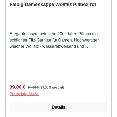
Kopfbedeckung parat.
Fiebig Damenkappe Wollfilz Pillbox rot
Elegante, asymmetrische 20er Jahre Pillbox mit
schlichter Filz-Garnitur für Damen. Hochwertiger,
weicher Wollfilz - wasserabweisend und
atmungsaktiv.Made in ItalyGefertigt in Italien Größe
fällt regulär ausEinheitsgröße - elastisches
SchweißbandBesonderheitenFemininer Pillbox-Hut
mit Doppelschleife und RiegelMaterial: 100% Wolle
Herkunft: von der deutschen Marke
FiebigVerarbeitung: hochqualitativer, leichter
Verkaufspreis:
Regulärer Preis:
39,00 €
64,00 €
(39.06% gespart)
WollfilzEigenschaften: wasserabweisendes,
Preise inkl. MwSt.
wärmendes MaterialForm: runde Form, kleine
Damenkappe ohne Krempe Tragesaison: Vier
Details
Jahreszeiten tragbarWinter, Herbst, Frühling,
Sommer Pflege: Regelmäßig bürsten mit Hutbürste