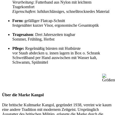
Verarbeitung
: Futterband aus Nylon mit leichtem
Tragekomfort
Eigenschaften
: luftdurchlässiges, schnelltrocknedes Material
Form:
gefälliger Flatcap-Schnitt
festgenähter kurzer Visor, ergonomische Gesamtoptik
Tragesaison
: Drei Jahreszeiten tragbar
Sommer, Frühling, Herbst
Pflege:
Regelmäßig bürsten mit Hutbürste
vor Staub abdecken u. innen lagern in Box o. Schrank
Schweißband per Hand auswischen mit Wasser kalt,
Schwamm, Spülmittel
Über die Marke Kangol
Die britische Kultmarke Kangol, gegründet 1938, vereint wie kaum
eine andere Tradition mit modernem Zeitgeist. Ursprünglich
Ausstatter des britischen Militärs, erlangte die Marke durch die