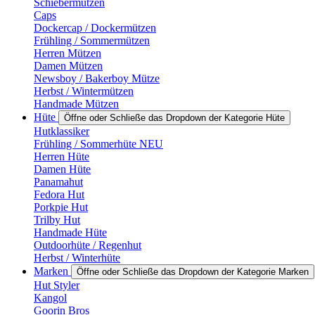
Schiebermützen
Caps
Dockercap / Dockermützen
Frühling / Sommermützen
Herren Mützen
Damen Mützen
Newsboy / Bakerboy Mütze
Herbst / Wintermützen
Handmade Mützen
Hüte
Öffne oder Schließe das Dropdown der Kategorie Hüte
Hutklassiker
Frühling / Sommerhüte NEU
Herren Hüte
Damen Hüte
Panamahut
Fedora Hut
Porkpie Hut
Trilby Hut
Handmade Hüte
Outdoorhüte / Regenhut
Herbst / Winterhüte
Marken
Öffne oder Schließe das Dropdown der Kategorie Marken
Hut Styler
Kangol
Goorin Bros