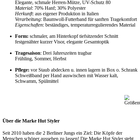
Elegante, schmale Herren-Mütze, UV-Schutz 80
Material
: 70% Hanf; 30% Polyester
Herkunft
: aus eigener Produktion in Italien
Verarbeitung
: Baumwoll-Futterband für sanften Tragekomfort
Eigenschaften
: beständiges, temperaturregulierendes Material
Form:
schmaler, am Hinterkopf tiefsitzender Schnitt
festgenähter kurzer Visor, elegante Gesamtoptik
Tragesaison
: Drei Jahreszeiten tragbar
Frühling, Sommer, Herbst
Pflege:
vor Staub abdecken u. innen lagern in Box o. Schrank
Schweißband per Hand auswischen mit Wasser kalt,
Schwamm, Spülmittel
Über die Marke Hut Styler
Seit 2010 haben die 2 Berliner Jungs ein Ziel: Die Köpfe der
Menschen schöner aussehen zu lassen! Die Marke Hut Styler steht