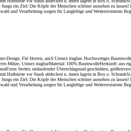
n mit Hutbürste vor Staub abdecken u. innen lagern in Box o. Schran
 Jungs ein Ziel: Die Köpfe der Menschen schöner aussehen zu lassen! D
ahl und Verarbeitung sorgen für Langlebige und Wetterresistente Beglei
r-Design. Für Herren, auch Unisex tragbar. Hochwertiges Baumwollmater
rren Mütze, Unisex tragbarMaterial: 100% BaumwolleHerkunft: aus eige
tForm: breiter, umlaufender Überschlagrund geschnitten, größenverstel
n mit Hutbürste vor Staub abdecken u. innen lagern in Box o. Schran
 Jungs ein Ziel: Die Köpfe der Menschen schöner aussehen zu lassen! D
ahl und Verarbeitung sorgen für Langlebige und Wetterresistente Beglei