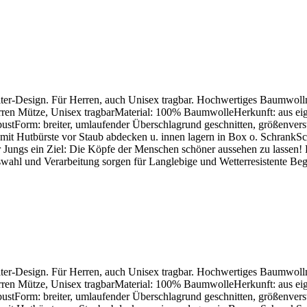
r-Design. Für Herren, auch Unisex tragbar. Hochwertiges Baumwollmater
rren Mütze, Unisex tragbarMaterial: 100% BaumwolleHerkunft: aus eige
tForm: breiter, umlaufender Überschlagrund geschnitten, größenverstel
n mit Hutbürste vor Staub abdecken u. innen lagern in Box o. Schran
 Jungs ein Ziel: Die Köpfe der Menschen schöner aussehen zu lassen! D
ahl und Verarbeitung sorgen für Langlebige und Wetterresistente Beglei
r-Design. Für Herren, auch Unisex tragbar. Hochwertiges Baumwollmater
rren Mütze, Unisex tragbarMaterial: 100% BaumwolleHerkunft: aus eige
tForm: breiter, umlaufender Überschlagrund geschnitten, größenverstel