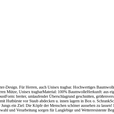
r-Design. Für Herren, auch Unisex tragbar. Hochwertiges Baumwollmater
rren Mütze, Unisex tragbarMaterial: 100% BaumwolleHerkunft: aus eige
tForm: breiter, umlaufender Überschlagrund geschnitten, größenverstel
n mit Hutbürste vor Staub abdecken u. innen lagern in Box o. Schran
 Jungs ein Ziel: Die Köpfe der Menschen schöner aussehen zu lassen! D
ahl und Verarbeitung sorgen für Langlebige und Wetterresistente Beglei