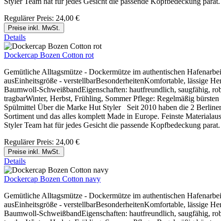
Styler Team hat für jedes Gesicht die passende Kopfbedeckung parat.
Regulärer Preis:
24,00 €
Preise inkl. MwSt.
Details
Dockercap Bozen Cotton rot
Gemütliche Alltagsmütze - Dockermütze im authentischen Hafenarbeite
ausEinheitsgröße - verstellbarBesonderheitenKomfortable, lässige He
Baumwoll-SchweißbandEigenschaften: hautfreundlich, saugfähig, robus
tragbarWinter, Herbst, Frühling, Sommer Pflege: Regelmäßig bürste
Spülmittel Über die Marke Hut Styler Seit 2010 haben die 2 Berliner
Sortiment und das alles komplett Made in Europe. Feinste Materialausw
Styler Team hat für jedes Gesicht die passende Kopfbedeckung parat.
Regulärer Preis:
24,00 €
Preise inkl. MwSt.
Details
Dockercap Bozen Cotton navy
Gemütliche Alltagsmütze - Dockermütze im authentischen Hafenarbeite
ausEinheitsgröße - verstellbarBesonderheitenKomfortable, lässige He
Baumwoll-SchweißbandEigenschaften: hautfreundlich, saugfähig, robus