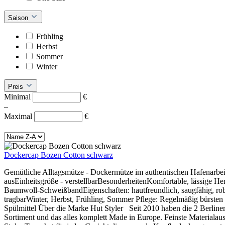
Saison
Frühling
Herbst
Sommer
Winter
Preis
Minimal
€
–
Maximal
€
Dockercap Bozen Cotton schwarz
Gemütliche Alltagsmütze - Dockermütze im authentischen Hafenarbeite
ausEinheitsgröße - verstellbarBesonderheitenKomfortable, lässige He
Baumwoll-SchweißbandEigenschaften: hautfreundlich, saugfähig, robus
tragbarWinter, Herbst, Frühling, Sommer Pflege: Regelmäßig bürste
Spülmittel Über die Marke Hut Styler Seit 2010 haben die 2 Berliner
Sortiment und das alles komplett Made in Europe. Feinste Materialausw