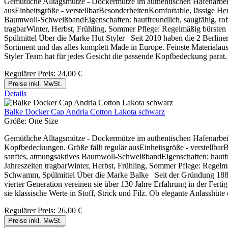
Gemütliche Alltagsmütze - Dockermütze im authentischen Hafenarbeite
ausEinheitsgröße - verstellbarBesonderheitenKomfortable, lässige He
Baumwoll-SchweißbandEigenschaften: hautfreundlich, saugfähig, robus
tragbarWinter, Herbst, Frühling, Sommer Pflege: Regelmäßig bürste
Spülmittel Über die Marke Hut Styler Seit 2010 haben die 2 Berliner
Sortiment und das alles komplett Made in Europe. Feinste Materialausw
Styler Team hat für jedes Gesicht die passende Kopfbedeckung parat.
Regulärer Preis:
24,00 €
Preise inkl. MwSt.
Details
Balke Docker Cap Andria Cotton Lakota schwarz
Größe:
One Size
Gemütliche Alltagsmütze - Dockermütze im authentischen Hafenarbeit
Kopfbedeckungen. Größe fällt regulär ausEinheitsgröße - verstellb
sanftes, atmungsaktives Baumwoll-SchweißbandEigenschaften: hautfreu
Jahreszeiten tragbarWinter, Herbst, Frühling, Sommer Pflege: Regel
Schwamm, Spülmittel Über die Marke Balke Seit der Gründung 1888 
vierter Generation vereinen sie über 130 Jahre Erfahrung in der Fe
sie klassische Werte in Stoff, Strick und Filz. Ob elegante Anlasshüte
Regulärer Preis:
26,00 €
Preise inkl. MwSt.