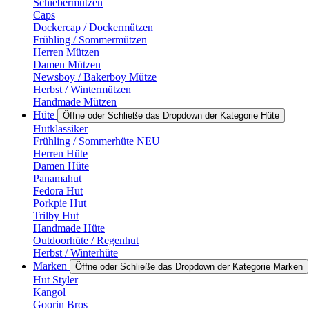
Schiebermützen
Caps
Dockercap / Dockermützen
Frühling / Sommermützen
Herren Mützen
Damen Mützen
Newsboy / Bakerboy Mütze
Herbst / Wintermützen
Handmade Mützen
Hüte
Öffne oder Schließe das Dropdown der Kategorie Hüte
Hutklassiker
Frühling / Sommerhüte NEU
Herren Hüte
Damen Hüte
Panamahut
Fedora Hut
Porkpie Hut
Trilby Hut
Handmade Hüte
Outdoorhüte / Regenhut
Herbst / Winterhüte
Marken
Öffne oder Schließe das Dropdown der Kategorie Marken
Hut Styler
Kangol
Goorin Bros