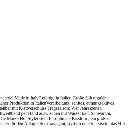
ial.Made in ItalyGefertigt in Italien Größe fällt regulär
ner Produktion in ItalienVerarbeitung: sanftes, atmungsaktives
lbar mit Klettverschluss Tragesaison: Vier Jahreszeiten
kSchweißband per Hand auswischen mit Wasser kalt, Schwamm,
ie Marke Hut Styler steht für optimale Passform, ein großes
ter für den Alltag. Ob extravagant, stylisch oder klassisch - das Hut