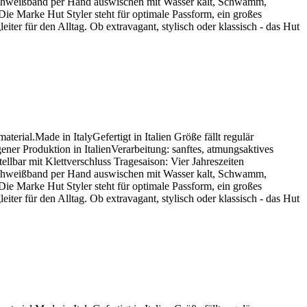
kSchweißband per Hand auswischen mit Wasser kalt, Schwamm,
ie Marke Hut Styler steht für optimale Passform, ein großes
ter für den Alltag. Ob extravagant, stylisch oder klassisch - das Hut
ial.Made in ItalyGefertigt in Italien Größe fällt regulär
ner Produktion in ItalienVerarbeitung: sanftes, atmungsaktives
lbar mit Klettverschluss Tragesaison: Vier Jahreszeiten
kSchweißband per Hand auswischen mit Wasser kalt, Schwamm,
ie Marke Hut Styler steht für optimale Passform, ein großes
ter für den Alltag. Ob extravagant, stylisch oder klassisch - das Hut