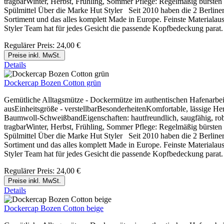
tragbarWinter, Herbst, Frühling, Sommer Pflege: Regelmäßig bürste
Spülmittel Über die Marke Hut Styler Seit 2010 haben die 2 Berliner
Sortiment und das alles komplett Made in Europe. Feinste Materialausw
Styler Team hat für jedes Gesicht die passende Kopfbedeckung parat.
Regulärer Preis:
24,00 €
Preise inkl. MwSt.
Details
Dockercap Bozen Cotton grün
Gemütliche Alltagsmütze - Dockermütze im authentischen Hafenarbeite
ausEinheitsgröße - verstellbarBesonderheitenKomfortable, lässige He
Baumwoll-SchweißbandEigenschaften: hautfreundlich, saugfähig, robus
tragbarWinter, Herbst, Frühling, Sommer Pflege: Regelmäßig bürste
Spülmittel Über die Marke Hut Styler Seit 2010 haben die 2 Berliner
Sortiment und das alles komplett Made in Europe. Feinste Materialausw
Styler Team hat für jedes Gesicht die passende Kopfbedeckung parat.
Regulärer Preis:
24,00 €
Preise inkl. MwSt.
Details
Dockercap Bozen Cotton beige