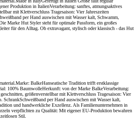
ial.Made in ItalyGefertigt in Italien Größe fällt regulär
ner Produktion in ItalienVerarbeitung: sanftes, atmungsaktives
lbar mit Klettverschluss Tragesaison: Vier Jahreszeiten
kSchweißband per Hand auswischen mit Wasser kalt, Schwamm,
ie Marke Hut Styler steht für optimale Passform, ein großes
ter für den Alltag. Ob extravagant, stylisch oder klassisch - das Hut
rial.Marke: BalkeHanseatische Tradition trifft erstklassige
terial: 100% BaumwolleHerkunft: von der Marke BalkeVerarbeitung:
schnitten, größenverstellbar mit Klettverschluss Tragesaison: Vier
x o. SchrankSchweißband per Hand auswischen mit Wasser kalt,
dition und handwerkliche Exzellenz. Als Familienunternehmen in
rzeln verpflichten zu Qualität: Mit eigener EU-Produktion bewahren
eitlosen Stil.