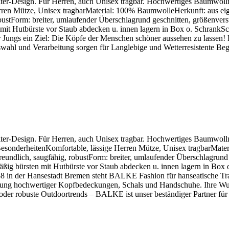
r-Design. Für Herren, auch Unisex tragbar. Hochwertiges Baumwollmater
rren Mütze, Unisex tragbarMaterial: 100% BaumwolleHerkunft: aus eige
tForm: breiter, umlaufender Überschlagrund geschnitten, größenverstel
n mit Hutbürste vor Staub abdecken u. innen lagern in Box o. Schran
 Jungs ein Ziel: Die Köpfe der Menschen schöner aussehen zu lassen! D
ahl und Verarbeitung sorgen für Langlebige und Wetterresistente Beglei
er-Design. Für Herren, auch Unisex tragbar. Hochwertiges Baumwollmate
arBesonderheitenKomfortable, lässige Herren Mütze, Unisex tragbarMa
ndlich, saugfähig, robustForm: breiter, umlaufender Überschlagrund ge
mäßig bürsten mit Hutbürste vor Staub abdecken u. innen lagern in Bo
in der Hansestadt Bremen steht BALKE Fashion für hanseatische Tra
rtigung hochwertiger Kopfbedeckungen, Schals und Handschuhe. Ihre Wu
 oder robuste Outdoortrends – BALKE ist unser beständiger Partner für z