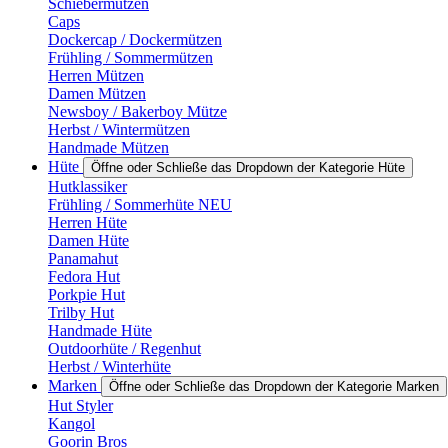
Schiebermützen
Caps
Dockercap / Dockermützen
Frühling / Sommermützen
Herren Mützen
Damen Mützen
Newsboy / Bakerboy Mütze
Herbst / Wintermützen
Handmade Mützen
Hüte
Öffne oder Schließe das Dropdown der Kategorie Hüte
Hutklassiker
Frühling / Sommerhüte NEU
Herren Hüte
Damen Hüte
Panamahut
Fedora Hut
Porkpie Hut
Trilby Hut
Handmade Hüte
Outdoorhüte / Regenhut
Herbst / Winterhüte
Marken
Öffne oder Schließe das Dropdown der Kategorie Marken
Hut Styler
Kangol
Goorin Bros