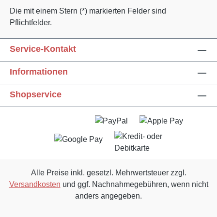
Die mit einem Stern (*) markierten Felder sind
Pflichtfelder.
Service-Kontakt
Informationen
Text vergrößern
Hochkontrastmodus
Shopservice
Farben invertieren
Monochrom
Niedrige Sättigung
Hohe Sättigung
Links unterstreichen
Gut lesbare Schrift
Alle Preise inkl. gesetzl. Mehrwertsteuer zzgl.
Versandkosten
und ggf. Nachnahmegebühren, wenn nicht
Animationen stoppen
Überschriften hervorheben
anders angegeben.
Großer Cursor
Leseführung