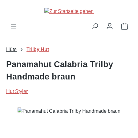
Zum Hauptinhalt springen
Ware
Hüte
Trilby Hut
Panamahut Calabria Trilby
Handmade braun
Hut Styler
Bildergalerie überspringen