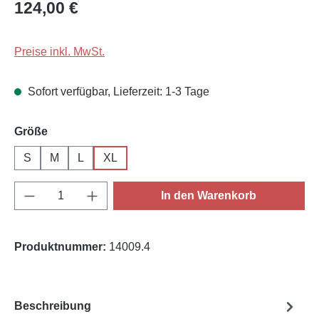
Regulärer Preis:
124,00 €
Preise inkl. MwSt.
Sofort verfügbar, Lieferzeit: 1-3 Tage
auswählen
Größe
S
M
L
XL
Produkt Anzahl: Gib den gewünschten Wert e
In den Warenkorb
Produktnummer:
14009.4
Beschreibung