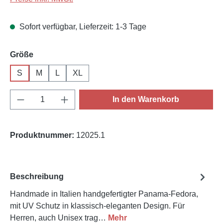
Sofort verfügbar, Lieferzeit: 1-3 Tage
auswählen
Größe
S
M
L
XL
Produkt Anzahl: Gib den gewünschten Wert e
In den Warenkorb
Produktnummer:
12025.1
Beschreibung
Handmade in Italien handgefertigter Panama-Fedora,
mit UV Schutz in klassisch-eleganten Design. Für
Herren, auch Unisex trag…
Mehr