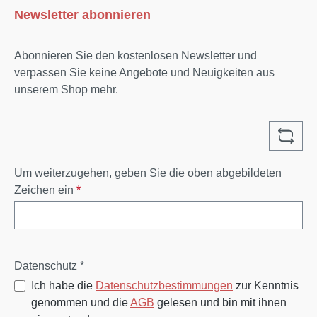
Newsletter abonnieren
Flexibilitätvor Staub abdecken u. innen lagern in Box
o. Schrank Über die Marke Hut Styler Seit 2010
haben die 2 Berliner Jungs ein Ziel: Die Köpfe der
Abonnieren Sie den kostenlosen Newsletter und
Menschen schöner aussehen zu lassen! Die Marke
verpassen Sie keine Angebote und Neuigkeiten aus
Hut Styler steht für optimale Passform, ein großes
unserem Shop mehr.
Sortiment und das alles komplett Made in Europe.
Feinste Materialauswahl und Verarbeitung sorgen
für Langlebige und Wetterresistente Begleiter für den
Alltag. Ob extravagant, stylisch oder klassisch - das
Hut Styler Team hat für jedes Gesicht die passende
Um weiterzugehen, geben Sie die oben abgebildeten
Kopfbedeckung parat.
Zeichen ein
*
Datenschutz *
Ich habe die
Datenschutzbestimmungen
zur Kenntnis
genommen und die
AGB
gelesen und bin mit ihnen