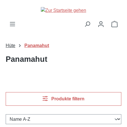
Zum Hauptinhalt springen
Ware
Hüte
Panamahut
Panamahut
Produkte filtern