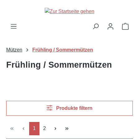
Zum Hauptinhalt springen
Ware
Mützen
Frühling / Sommermützen
Frühling / Sommermützen
Produkte filtern
Seite
Seite
1
2