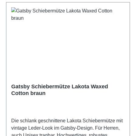
SchrankSchweißband per Hand auswischen mit
Wasser kalt, Schwamm, Spülmittel Über die Marke
Fiebig Das 1903 gegründete Familienunternehmen
Fiebig aus Iserlohn ist ein Spezialist für hochwertige
Kopfbedeckungen und Accessoires. Die Marke
vereint über 120 Jahre Handwerkstradition mit
modernem Design. Das breite Sortiment für Damen,
Herren und Kinder umfasst Hüte, Mützen und
Schals, die durch Materialqualität und ein faires
Preis-Leistungs-Verhältnis überzeugen. Fiebig steht
heute für zeitlose Eleganz und modische Vielfalt.
Gatsby Schiebermütze Lakota Waxed
Cotton braun
Die schlank geschnittene Lakota Schiebermütze mit
vintage Leder-Look im Gatsby-Design. Für Herren,
auch Unisex tragbar. Hochwertiges, robustes